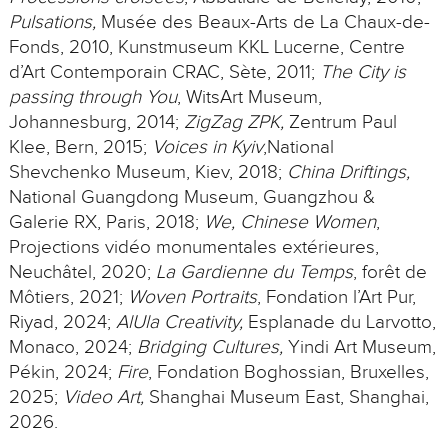
Pulsations,
Musée des Beaux-Arts de La Chaux-de-
Fonds, 2010, Kunstmuseum KKL Lucerne, Centre
d’Art Contemporain CRAC, Sète, 2011;
The City is
passing through You
, WitsArt Museum,
Johannesburg, 2014;
ZigZag ZPK,
Zentrum Paul
Klee, Bern, 2015;
Voices in Kyiv
,National
Shevchenko Museum, Kiev, 2018;
China Driftings,
National Guangdong Museum, Guangzhou &
Galerie RX, Paris, 2018;
We, Chinese Women
,
Projections vidéo monumentales extérieures,
Neuchâtel, 2020;
La Gardienne du Temps
, forêt de
Môtiers, 2021;
Woven Portraits
, Fondation l’Art Pur,
Riyad, 2024;
AlUla Creativity,
Esplanade du Larvotto,
Monaco, 2024;
Bridging Cultures,
Yindi Art Museum,
Pékin, 2024;
Fire
, Fondation Boghossian, Bruxelles,
2025;
Video Art,
Shanghai Museum East, Shanghai,
2026.