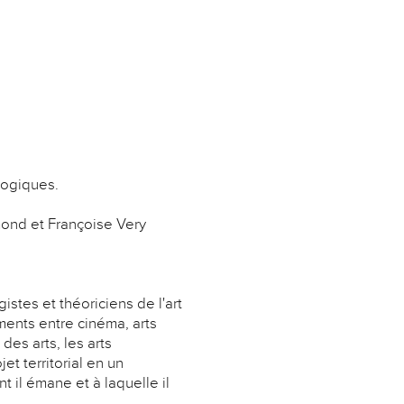
ologiques.
imond et Françoise Very
istes et théoriciens de l'art
ments entre cinéma, arts
es arts, les arts
et territorial en un
t il émane et à laquelle il