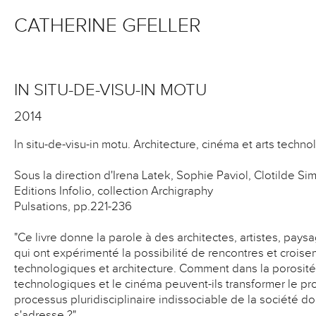
CATHERINE GFELLER
IN SITU-DE-VISU-IN MOTU
2014
In situ-de-visu-in motu. Architecture, cinéma et arts techn
Sous la direction d'Irena Latek, Sophie Paviol, Clotilde S
Editions Infolio, collection Archigraphy
Pulsations, pp.221-236
"Ce livre donne la parole à des architectes, artistes, paysag
qui ont expérimenté la possibilité de rencontres et croise
technologiques et architecture. Comment dans la porosité d
technologiques et le cinéma peuvent-ils transformer le proj
processus pluridisciplinaire indissociable de la société don
s'adresse ?"